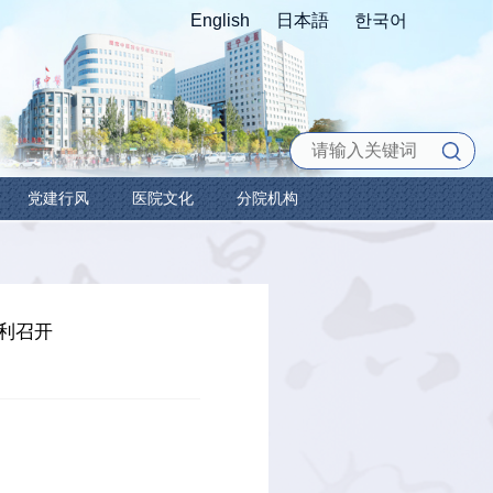
科教之窗
护理园地
党建行风
医院
第十四次学术年会在沈阳顺利召开
27 浏览次数：
437