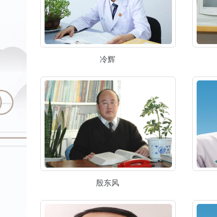
冷辉
殷东风