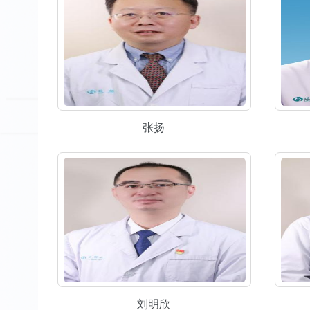
张扬
刘明欣