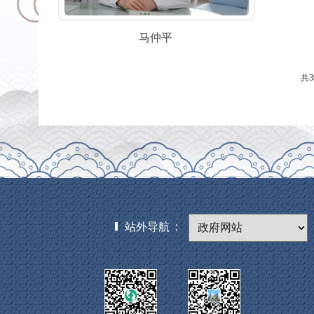
马仲平
共3
站外导航 :