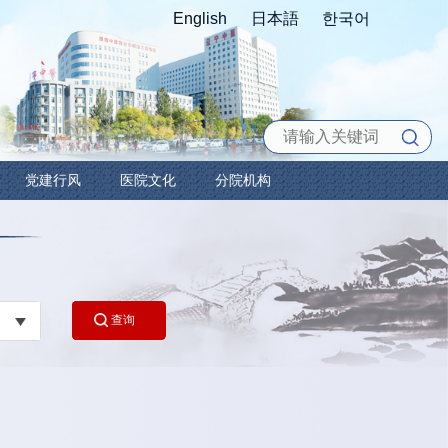
科教之窗
护理园地
党建行风
医院
询
查询