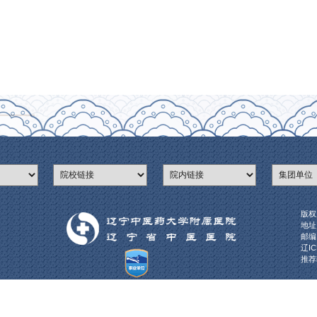
响应文件截止时间、询价会议时间及地点
截止时间及询价会议时间： 2020 年 7 月 10 日 15 时（北京时
件及询价会议地点：辽宁中医药大学附属医院病房楼1579室。
期限
20年 7 月 6 日至2020 年 7 月 9 日
与投诉
为自己的权益受到损害的，可以在知道或者应知其权益受到损害之
质疑函方式：书面纸质质疑函
函内容、格式：应符合《政府采购质疑和投诉办法》相关规定和财政
人的名称、地址和联系方式
辽宁中医药大学附属医院
市皇姑区北陵大街33号
人：栾老师
4-31961617
药大学附属医院