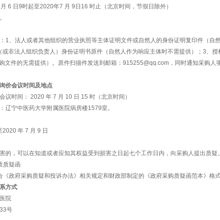
独立承担民事责任的能力；
良好的商业信誉和健全的财务会计制度；
履行合同所必需的设备和专业技术能力；
法缴纳税收和社会保障资金的良好记录；
政府采购活动前三年内，在经营活动中没有重大违法记录；
供应商还要满足的其它资格条件：
允许联合体参与政府采购活动
允许联合体参与政府采购活动
文件的领取
时间：2020年7 月 6 日9时起至2020年7 月 9日16 时止（
领取方式：网络领取。
其他说明：
文件时须将以下材料：1、法人或者其他组织的营业执照等主体证明
；2、法定代表人（或非法人组织负责人）身份证明书原件（自然
自然人本人购买采购文件的无需提供）。原件扫描件发送到邮箱：91
商发送采购文件。