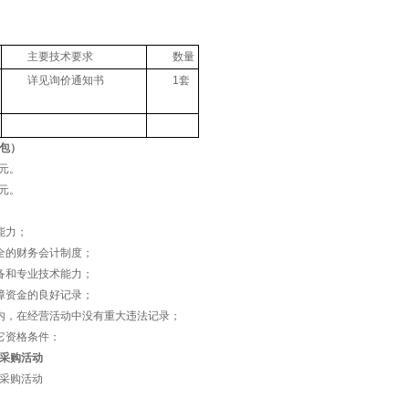
院感软件维保服
大学附属医院对采购项目名称院感软件维保服务（采购项目编号：LNZY
参加本次采购活动。
人的采购需求
包组名称
主要技术要求
数量
院感软件维保服
详见询价通知书
1套
预算及最高限价（按包）
额：人民币99000元。
额：人民币99000元。
供应商的资格条件