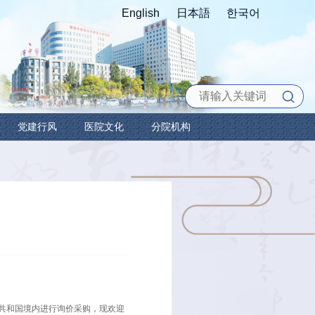
科教之窗
护理园地
党建行风
医院
务采购公告
16 浏览次数：
255