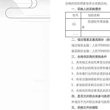
辽宁中医药
合格的供应商
一、采购
包号
01
务
……
二、项目
项目预算金
最高限价金
三、合格