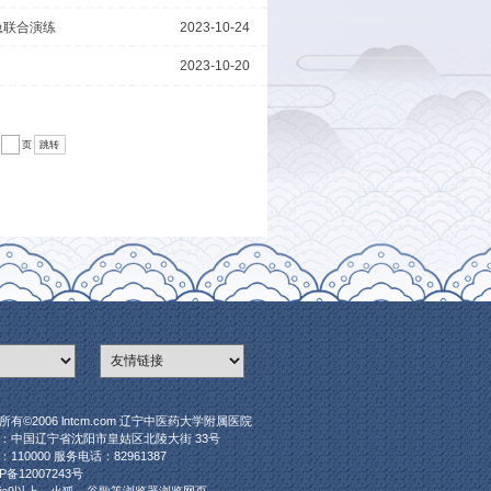
资培训班在沈阳召开
全国护理科普教育基地
户辽宁中医药大学附属医院
慧医院中医医院HIC排行榜！六大医技专科荣耀登榜
一届学术年会在沈阳召开
赴吉林参加2023东北三省跨区域应急联合演练
...
7/16
到第
页
6
7
8
9
16
下页
跳转