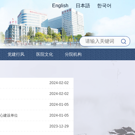
科教之窗
护理园地
党建行风
医院
岐黄护警，健康随行”系列诊疗活动
艺术党课《故事里的红色辽宁》
带教”工作第二站正式启动